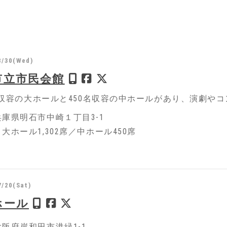
8/30(Wed)
市立市民会館
2名収容の大ホールと450名収容の中ホールがあり、演劇
庫県明石市中崎１丁目3-1
大ホール1,302席／中ホール450席
7/20(Sat)
ホール
阪府岸和田市港緑1-1