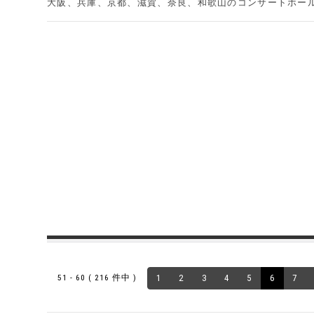
大阪、兵庫、京都、滋賀、奈良、和歌山のコンサートホー
51 - 60 ( 216 件中 )
1
2
3
4
5
6
7