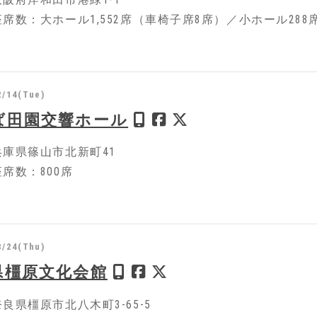
席数：大ホール1,552席（車椅子席8席）／小ホール288
2/14(Tue)
ば田園交響ホール
庫県篠山市北新町41
席数：800席
8/24(Thu)
県橿原文化会館
良県橿原市北八木町3-65-5