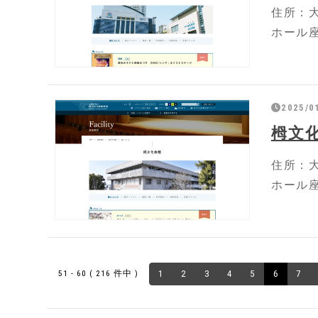
住所：大
ホール座
2025/0
栂文
住所：大
ホール座
51 - 60 ( 216 件中 )
1
2
3
4
5
6
7