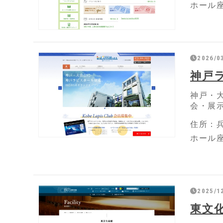
ホール座
2026/0
神戸
神戸・
会・展
住所：兵
ホール座
2025/1
東文