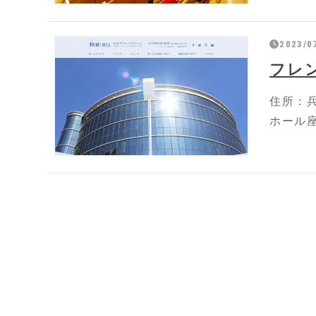
2023/0
フレ
住所：兵
ホール座