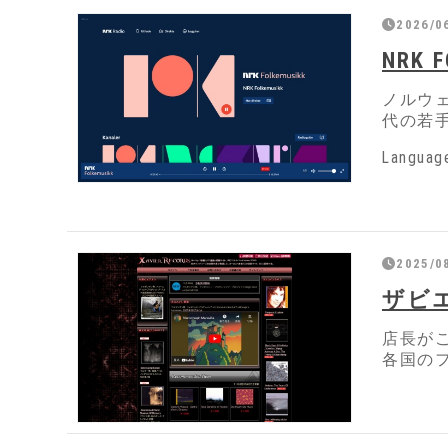
2026/0
NRK F
ノルウ
代の若
Langu
2025/0
ザビ
店長が
各国の