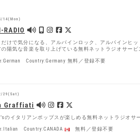
4/14(Mon)
N-RADIO
くだけで気分になる、アルパインロック、アルパインヒッ
アの陽気な音楽を取り上げている無料ネットラジオサービ
ge:German Country:Germany 無料／登録不要
2/29(Sat)
n Graffiati
、70'sのイタリアンポップスが楽しめる無料ネットラジオサ
e:Italian Country:CANADA
無料／登録不要