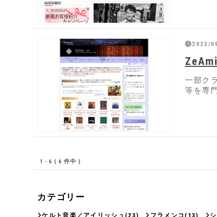
2022/0
ZeAm
一部ク
等を専
1 - 6 ( 6 件中 )
カテゴリー
ケルト音楽／アイリッシュ
(23)
フラメンコ
(13)
シ