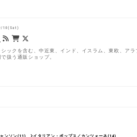
9/10(Sat)
i
ラシックを含む、中近東、インド、イスラム、東欧、アラ
門で扱う通販ショップ。
ャンソン
(11)
イタリアン・ポップス／カンツォーネ
(14)