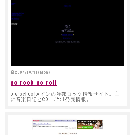
2004/10/11(Mon)
no rock no roll
pre-schoolメインの洋邦ロック情報サイト。主
に音楽日記とCD・ﾁｹｯﾄ発売情報。