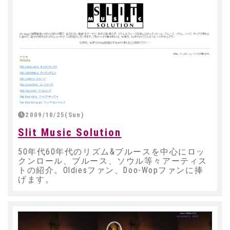
2009/10/25(Sun)
Slit Music Solution
50年代60年代のリズム&ブルースを中心にロッ
クンロール、ブルース、ソウル等々アーティス
トの紹介。Oldiesファン、Doo-Wopファンに捧
げます。