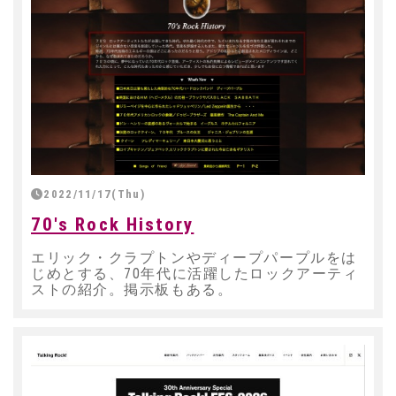
2022/11/17(Thu)
70's Rock History
エリック・クラプトンやディープパープルをは
じめとする、70年代に活躍したロックアーティ
ストの紹介。掲示板もある。