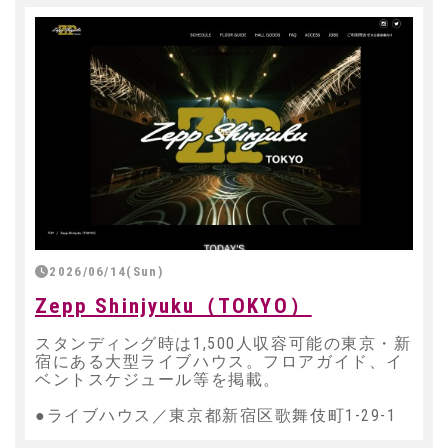
2026/06/14(Sun)
Zepp Shinjyuku（TOKYO）
スタンディング時は1,500人収容可能の東京・新
宿にある大型ライブハウス。フロアガイド、イ
ベントスケジュール等を掲載。
●ライブハウス／東京都新宿区歌舞伎町1-29-1