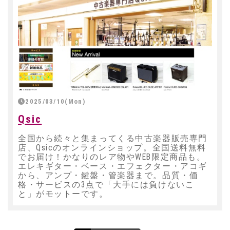
2025/03/10(Mon)
Qsic
全国から続々と集まってくる中古楽器販売専門
店、Qsicのオンラインショップ。全国送料無料
でお届け！かなりのレア物やWEB限定商品も。
エレキギター・ベース・エフェクター・アコギ
から、アンプ・鍵盤・管楽器まで。品質・価
格・サービスの3点で「大手には負けないこ
と」がモットーです。