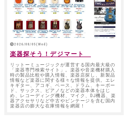
2026/08/05(Wed)
楽器探そう！デジマート
リットーミュージックが運営する国内最大級の
「楽器専門検索サイト」。楽器や音楽機材購入
時の製品比較や購入情報、楽器店探し、新製品
情報など楽器に関する様々な情報を提供。エレ
キギター、アコギ、ベース、ドラム、キーボー
ド、サックス、ピアノなどの楽器本体をはじ
め、レコーディング機材、マイク、DJ機器、楽
器アクセサリなど中古やビンテージを含む国内
楽器店の膨大な在庫情報を網羅！