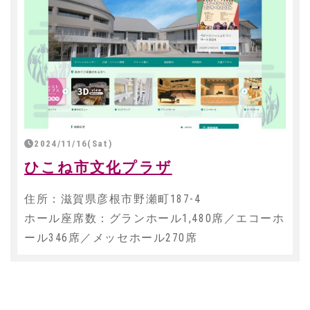
2024/11/16(Sat)
ひこね市文化プラザ
住所：滋賀県彦根市野瀬町187-4
ホール座席数：グランホール1,480席／エコーホ
ール346席／メッセホール270席