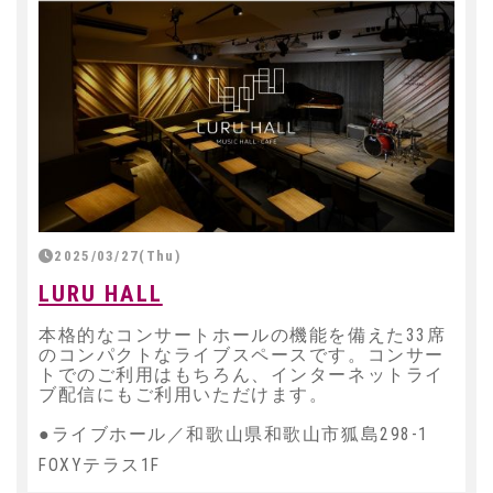
2025/03/27(Thu)
LURU HALL
本格的なコンサートホールの機能を備えた33席
のコンパクトなライブスペースです。コンサー
トでのご利用はもちろん、インターネットライ
ブ配信にもご利用いただけます。
●ライブホール／和歌山県和歌山市狐島298-1
FOXYテラス1F