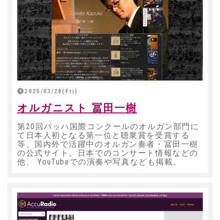
2025/03/28(Fri)
オルガニスト 冨田一樹
第20回バッハ国際コンクールのオルガン部門に
て日本人初となる第一位と聴衆賞を受賞する
等、国内外で活躍中のオルガン奏者・冨田一樹
の公式サイト。日本でのコンサート情報などの
他、 YouTubeでの演奏や写真なども掲載。