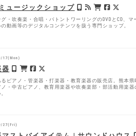
S ミュージックショップ
ング・吹奏楽・合唱・バトントワーリングのDVDとCD、
ルの動画等のデジタルコンテンツを扱う専門ショップ。
3/17(Mon)
楽器
あるピアノ・管楽器・打楽器・教育楽器の販売店。熊本県
アノ・中古ピアノ、教育用楽器や吹奏楽部・部活動用楽器
い。
/27(Fri)
楽マストバイアイテム | サウンドハウス