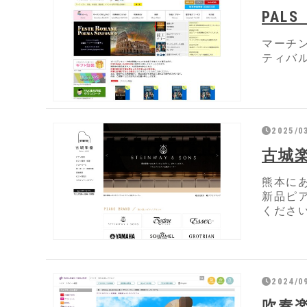
PAL
マーチ
ティバ
2025/0
古城
熊本に
新品ピ
くださ
2024/09
吹奏