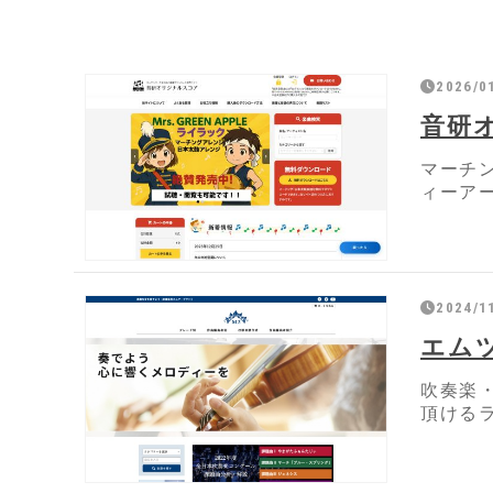
2026/0
音研
マーチ
ィーアー
2024/1
エム
吹奏楽
頂ける