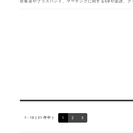
吹奏楽やブラスバンド、マーチングに関するCDや楽譜、グ
1 - 10 ( 21 件中 )
1
2
3