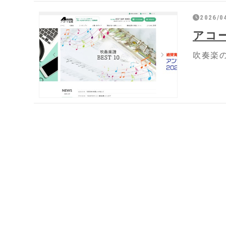
2026/0
アコ
吹奏楽