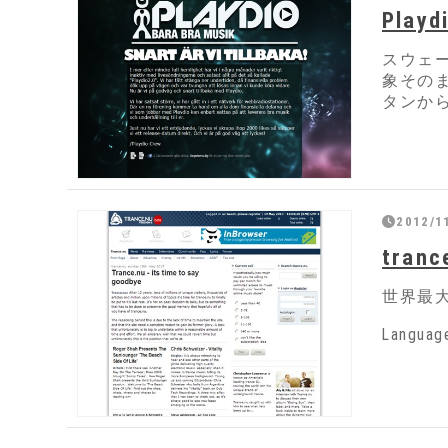
Playd
スウェ
象その
タンか
2012/1
tranc
世界最
Language