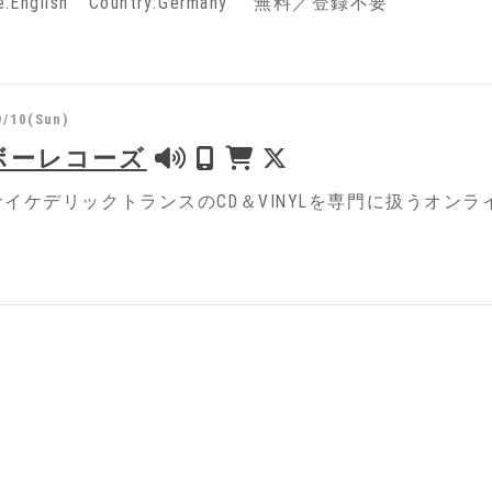
ge:English Country:Germany 無料／登録不要
9/10(Sun)
ボーレコーズ
イケデリックトランスのCD＆VINYLを専門に扱うオン