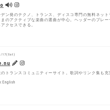
io
ーデン発のテクノ、トランス、ディスコ専門の無料ネット
ままのアクティブな楽曲の選曲が中心。ヘッダーのプレーヤ
らアクセスできる。
1/17(Sat)
e.nu
大のトランスコミュニティーサイト。歌詞やリンク集も充
:English