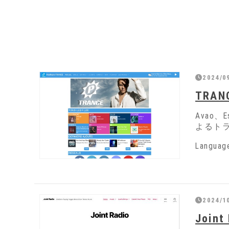
2024/0
TRANC
Avao、E
よるト
Langua
2024/10
Joint