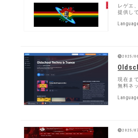
レゲエ
提供し
Langua
2025/0
Oldsc
現在ま
無料ネ
Langua
2025/0