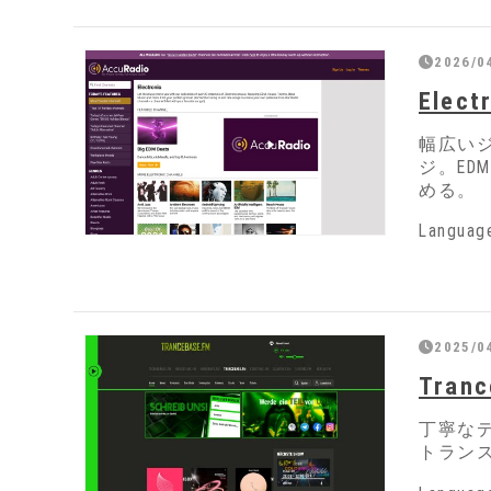
2026/0
Elect
幅広いジ
ジ。E
める。
Langua
2025/0
Tranc
丁寧な
トラン