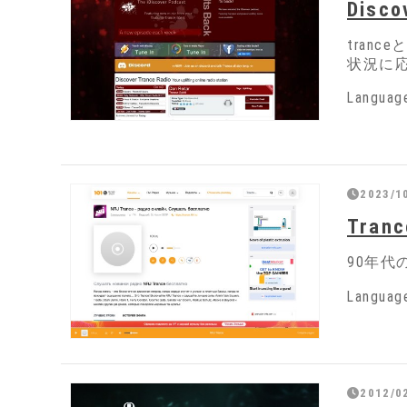
Disco
tranc
状況に
Langua
2023/1
Tranc
90年
Langua
2012/0