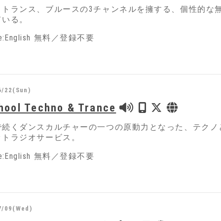
、トランス、ブルースの3チャンネルを擁する、個性的な
ている。
ge:English 無料／登録不要
6/22(Sun)
hool Techno & Trance
で続くダンスカルチャーの一つの原動力となった、テクノ
ットラジオサービス。
ge:English 無料／登録不要
7/09(Wed)