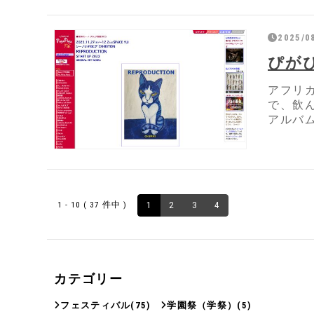
2025/0
ぴがぴが
アフリ
で、飲
アルバ
1 - 10 ( 37 件中 )
1
2
3
4
カテゴリー
フェスティバル
(75)
学園祭（学祭）
(5)