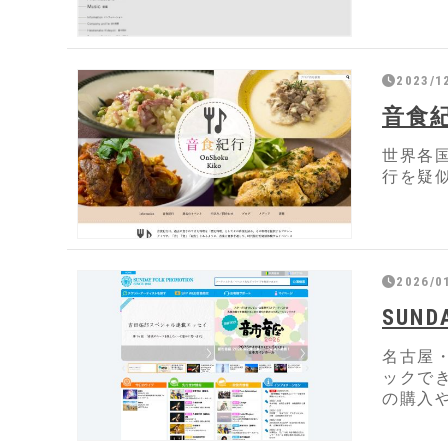
2023/1
音食
世界各
⾏を疑
2026/0
SUND
名古屋
ックで
の購入