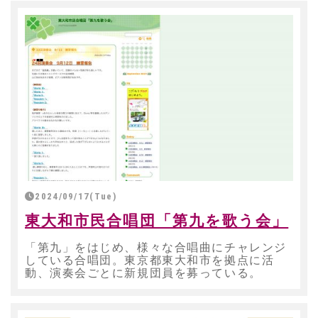
2024/09/17(Tue)
東大和市民合唱団「第九を歌う会」
「第九」をはじめ、様々な合唱曲にチャレンジ
している合唱団。東京都東大和市を拠点に活
動、演奏会ごとに新規団員を募っている。