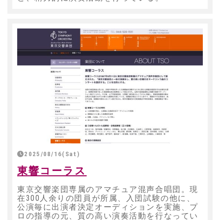
2025/08/16(Sat)
東響コーラス
東京交響楽団専属のアマチュア混声合唱団。現
在300人余りの団員が所属、入団試験の他に、
公演毎に出演者決定オーディションを実施、プ
ロの指導の元、質の高い演奏活動を行なってい