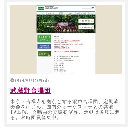
2024/09/11(Wed)
武蔵野合唱団
東京・吉祥寺を拠点とする混声合唱団。定期演
奏会をはじめ、国内外オーケストラとの共演、
TV出演、合唱曲の委嘱初演等、活動は多岐に渡
る。常時団員募集中。