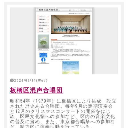
2024/09/11(Wed)
板橋区混声合唱団
昭和54年（1979年）に板橋区により結成・設立
された歴史ある合唱団。毎年9月の定期演奏会
と12月のクリスマスコンサートの開催をはじ
め、区民文化祭への参加など、区内の音楽文化
の普及に努め、また、東京都合唱祭への参加な
ど、精力的に演奏活動を行っている。