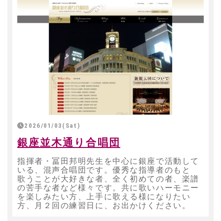
2026/01/03(Sat)
銀座並木通り合唱団
指揮者・冨田邦明先生を中心に銀座で活動して
いる、混声合唱団です。優秀な指導者のもと
歌うことが大好きな者、全く初めての者、楽譜
の苦手な者など様々です。共に歌いハーモニー
を楽しみたい方、上手に歌える様になりたい
方、月２回の練習日に、お出かけください。