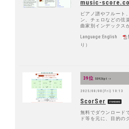
music-score.c
ピアノ譜やフルート
ン、チェロなどの弦
曲家別インデックス
Language:English
り）
39位
50926pt ->
2025/08/08(Fri) 10:13
ScorSer
無料でダウンロード
ド等を元に、目的の