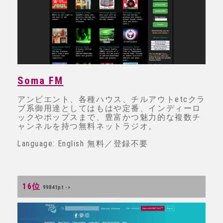
Soma FM
アンビエント、各種ハウス、チルアウトetcクラ
ブ系御用達としてはもはや定番、インディーロ
ックやポップスまで、豊富かつ魅力的な複数チ
ャンネルを持つ無料ネットラジオ。
Language: English 無料／登録不要
16位
99841pt ->