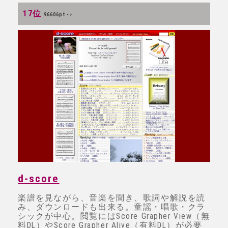
17位
96606pt ->
d-score
楽譜を見ながら、音楽を聞き、歌詞や解説を読
み、ダウンロードも出来る。童謡・唱歌・クラ
シックが中心。閲覧にはScore Grapher View（無
料DL）やScore Grapher Alive（有料DL）が必要