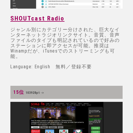
SHOUTcast Radio
ジャンル別にカテゴリー分けされた、巨大なイ
ンターネットラジオリンクサイト。音質、音声
ファイルのタイプも明記されているので好みの
ステーションに即アクセスが可能。推奨は
Winampだが、iTunesでのストリーミングも可
能。
Language: English 無料／登録不要
15位
103928pt ->