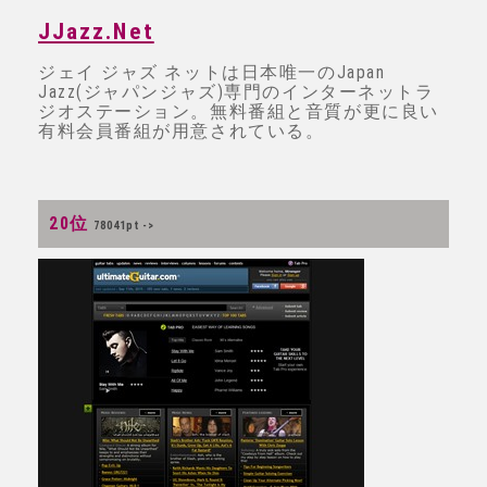
JJazz.Net
ジェイ ジャズ ネットは日本唯一のJapan
Jazz(ジャパンジャズ)専門のインターネットラ
ジオステーション。無料番組と音質が更に良い
有料会員番組が用意されている。
20位
78041pt ->