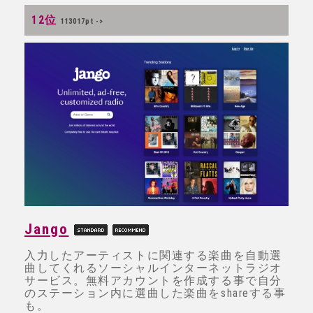
12位
113017pt ->
Jango
入力したアーティストに関連する楽曲を自動選
曲してくれるソーシャルインターネットラジオ
サービス。無料アカウントを作成する事で自分
のステーション内に選曲した楽曲をshareする事
も。