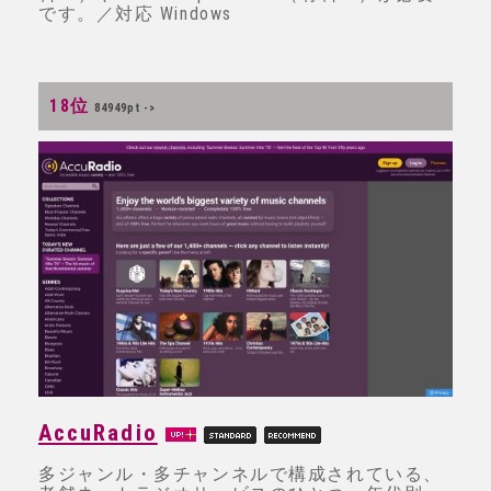
です。／対応 Windows
18位
84949pt ->
AccuRadio
多ジャンル・多チャンネルで構成されている、