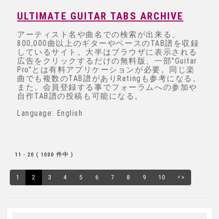
ULTIMATE GUITAR TABS ARCHIVE
アーティスト名や曲名での検索が出来る、
800,000曲以上のギターやベースのTAB譜を収録
しているサイト。大半はブラウザに表示される
広告をクリックするだけの無料版、一部"Guitar
Pro"とは有料アプリケーションが必要。同じ楽
曲でも複数のTAB譜がありRatingも参考になる。
また、会員登録する事でフォーラムへの参加や
自作TAB譜の投稿も可能になる。
Language: English
11 - 20 ( 1000 件中 )
1
2
3
4
5
6
7
8
9
10
=>