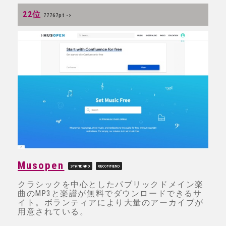
22位
77767pt ->
Musopen
クラシックを中心としたパブリックドメイン楽
曲のMP3と楽譜が無料でダウンロードできるサ
イト。ボランティアにより大量のアーカイブが
用意されている。