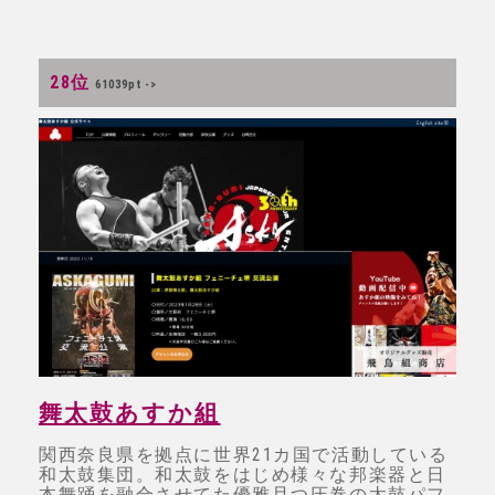
28位
61039pt ->
舞太鼓あすか組
関西奈良県を拠点に世界21カ国で活動している
和太鼓集団。和太鼓をはじめ様々な邦楽器と日
本舞踊を融合させてた優雅且つ圧巻の太鼓パフ