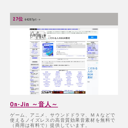
27位
64207pt ->
On-Jin ～音人～
ゲーム、アニメ、サウンドドラマ、ＭＡなどで
使えるノイズレスの高音質効果音素材を無料で
（商用は有料で）提供しています。