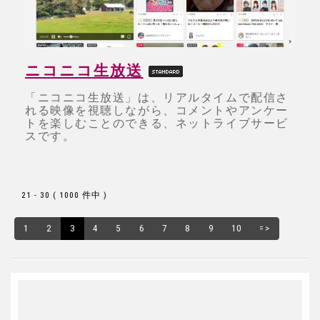
ニコニコ生放送
「ニコニコ生放送」は、リアルタイムで配信さ
れる映像を視聴しながら、コメントやアンケー
トを楽しむことのできる、ネットライブサービ
スです。
21 - 30 ( 1000 件中 )
1
2
3
4
5
6
7
8
9
10
=>