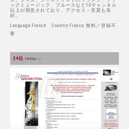
ックミュージック、ブルースなど10チャンネル
以上が用意されており、アクセス・音質も良
好。
Language:French Country:France 無料／登録不
要
24位
74782pt ->