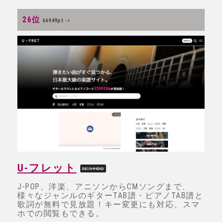
26位
66949pt ->
U-フレット
J-POP、洋楽、アニソンからCMソングまで、
様々なジャンルのギターTAB譜・ピアノTAB譜と
歌詞が無料で見放題！キー変更にも対応、スマ
ホでの閲覧もできる。