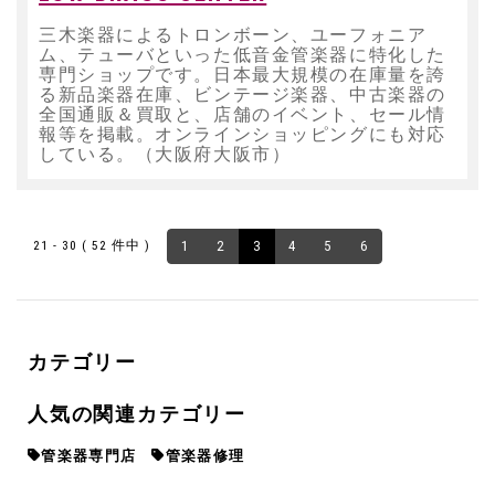
三木楽器によるトロンボーン、ユーフォニア
ム、テューバといった低音金管楽器に特化した
専門ショップです。日本最大規模の在庫量を誇
る新品楽器在庫、ビンテージ楽器、中古楽器の
全国通販＆買取と、店舗のイベント、セール情
報等を掲載。オンラインショッピングにも対応
している。（大阪府大阪市）
21 - 30 ( 52 件中 )
1
2
3
4
5
6
カテゴリー
人気の関連カテゴリー
管楽器専門店
管楽器修理