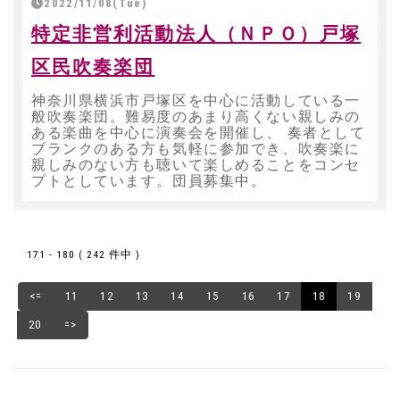
2022/11/08(Tue)
特定非営利活動法人（ＮＰＯ）戸塚
区民吹奏楽団
神奈川県横浜市戸塚区を中心に活動している一
般吹奏楽団。難易度のあまり高くない親しみの
ある楽曲を中心に演奏会を開催し、 奏者として
ブランクのある方も気軽に参加でき、吹奏楽に
親しみのない方も聴いて楽しめることをコンセ
プトとしています。団員募集中。
171 - 180 ( 242 件中 )
<=
11
12
13
14
15
16
17
18
19
20
=>