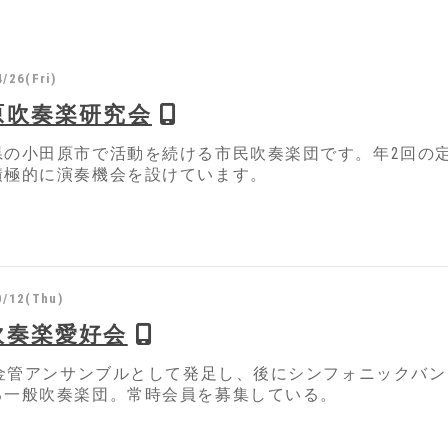
/26(Fri)
原吹奏楽研究会
県の小田原市で活動を続ける市民吹奏楽団です。年2回の
積極的に演奏機会を設けています。
0/12(Thu)
吹奏楽愛好会
1年金管アンサンブルとして発足し、後にシンフォニックバ
る一般吹奏楽団。常時会員を募集している。