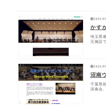
2023/0
かすか
埼玉県
元施設
2023/0
沼南
千葉県
演奏会