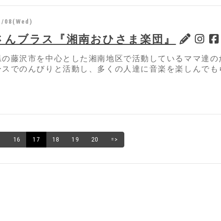
1/08(Wed)
さんブラス『湘南おひさま楽団』
県の藤沢市を中心とした湘南地区で活動しているママ達の
ースでのんびりと活動し、多くの人達に音楽を楽しんでも
5
16
17
18
19
20
=>