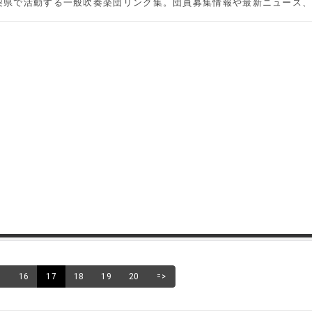
県で活動する一般吹奏楽団リンク集。団員募集情報や最新ニュース、
5
16
17
18
19
20
=>