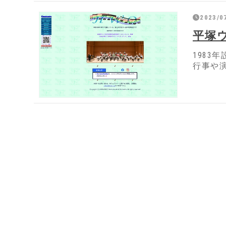
2023/07
平塚
198
行事や