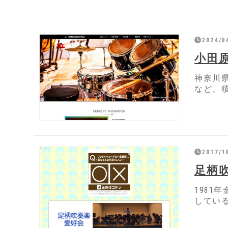
2024/04
小田
神奈川
など、
2017/1
足柄
198
してい