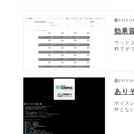
2023/0
効果音
ウッド
料でダ
2013/0
あり
ボイス
外とな