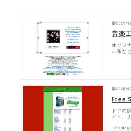
2021/1
音楽
オリジ
ル系な
2025/0
Free 
ドアの
イト。大
Language