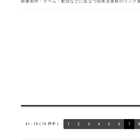
映像制作・ゲーム・配信などに役立つ効果音素材のリンク
61 - 70 ( 76 件中 )
1
2
3
4
5
6
7