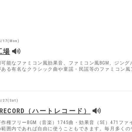
4/17(Mon)
工場
用可能なファミコン風効果音、ファミコン風BGM、ジン
がある有名なクラシック曲や童謡・民謡等のファミコン風
4/27(Sat)
T RECORD（ハートレコード）
作権フリーBGM（音楽）1745曲・効果音（SE）471
の範囲内であれば自由に使うこともできます。毎月多くの