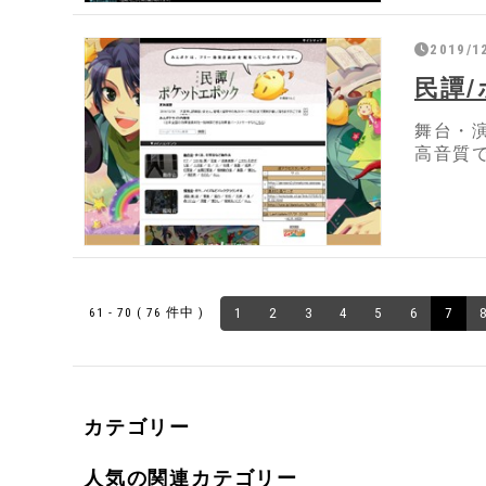
2019/1
民譚
舞台・演
高音質
61 - 70 ( 76 件中 )
1
2
3
4
5
6
7
カテゴリー
人気の関連カテゴリー