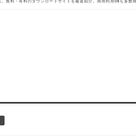
集。無料・有料のダウンロードサイトを厳選紹介。商用利用OKも多数
8