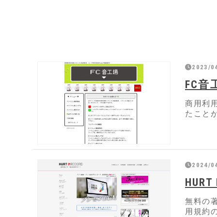
2023/0
FC音
商用利
たこと
2024/0
HUR
無料の著
用規約