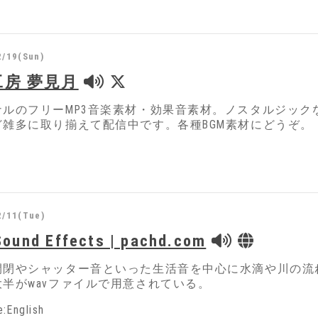
2/19(Sun)
工房 夢見月
ナルのフリーMP3音楽素材・効果音素材。ノスタルジッ
ど雑多に取り揃えて配信中です。各種BGM素材にどうぞ。
2/11(Tue)
Sound Effects | pachd.com
開閉やシャッター音といった生活音を中心に水滴や川の流
半がwavファイルで用意されている。
:English