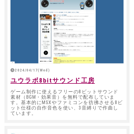
2024/04/17(Wed)
ユウラボ8bitサウンド工房
ゲーム制作に使えるフリーの8ビットサウンド
素材（BGM・効果音）を無料で配布していま
す。基本的にMSXやファミコンを彷彿させる8ビ
ット仕様の自作音色を使い、3音縛りで作曲し
ています。