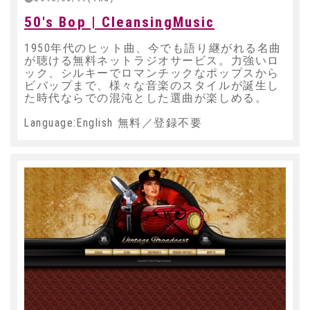
50's Bop | CleansingMusic
1950年代のヒット曲、今でも語り継がれる名曲
が聴ける無料ネットラジオサービス。力強いロ
ック、シルキーでロマンチックなポップスから
ビバップまで、様々な音楽のスタイルが誕生し
た時代ならでの混沌とした選曲が楽しめる。
Language:English 無料／登録不要