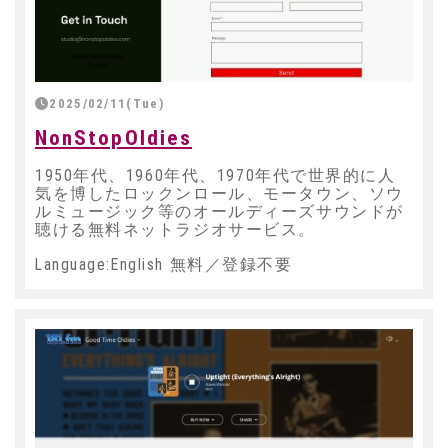
2025/02/11(Tue)
NonStopOldies
1950年代、1960年代、1970年代で世界的に人
気を博したロックンロール、モータウン、ソウ
ルミュージック等のオールディーズサウンドが
聴ける無料ネットラジオサービス。
Language:English 無料／登録不要