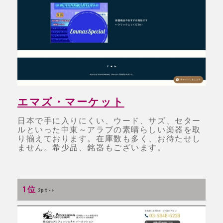
エマズ・マーケット
日本で手に入りにくい、ウード、サズ、セター
ルといった中東～アラブの素晴らしい楽器を取
り揃えております。在庫数も多く、お待たせし
ません。希少品、銘器もございます。
1位
2pt ->