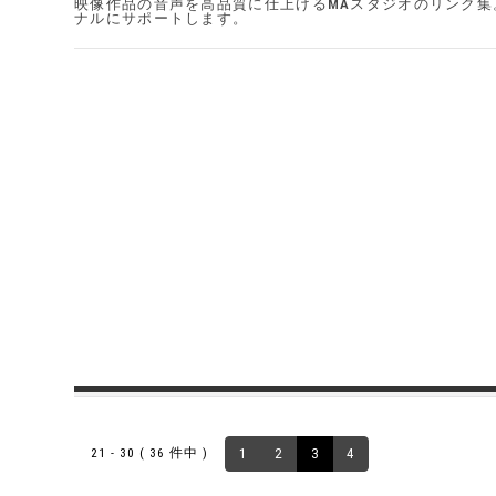
映像作品の音声を高品質に仕上げるMAスタジオのリンク
ナルにサポートします。
21 - 30 ( 36 件中 )
1
2
3
4