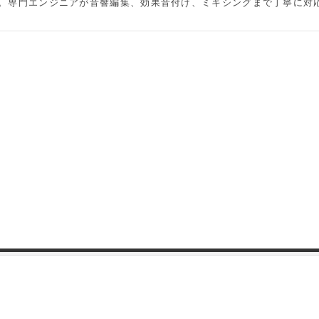
集。専門エンジニアが音響編集、効果音付け、ミキシングまで丁寧に対