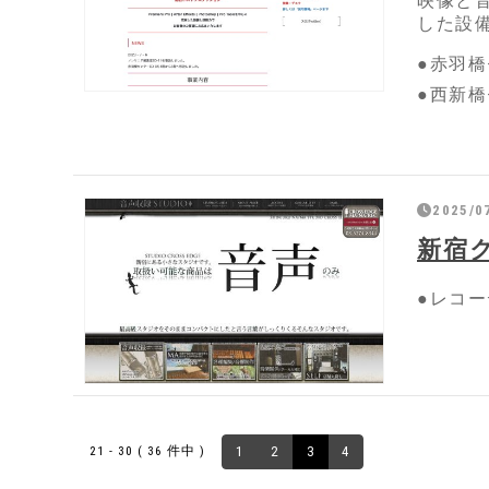
映像と音
した設
●赤羽橋
●西新橋
2025/0
新宿
●レコー
21 - 30 ( 36 件中 )
1
2
3
4