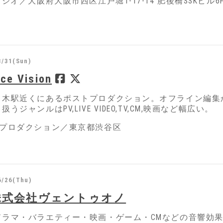
タジオ／大阪府大阪市西区江戸堀1-17-14 肥後橋SSKビル6F
3/31(Sun)
ace Vision
々木駅近くにあるポストプロダクション。オフライン編集
うジャンルはPV,LIVE VIDEO,TV,CM,映画など幅広い。
トプロダクション／東京都渋谷区
6/26(Thu)
 株式会社ヴェントゥオノ
ドラマ・バラエティー・映画・ゲーム・CMなどの音響効果