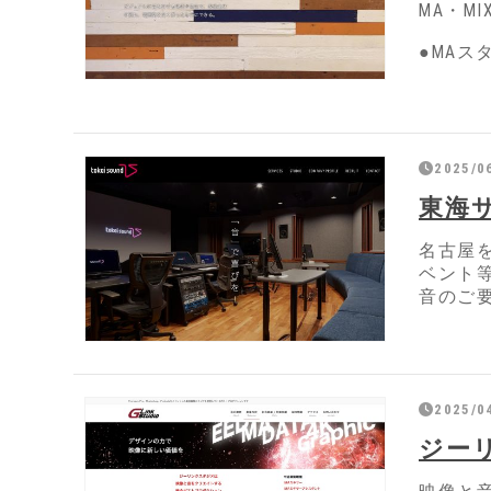
MA・M
●MAス
2025/0
東海
名古屋
ベント
音のご
2025/0
ジー