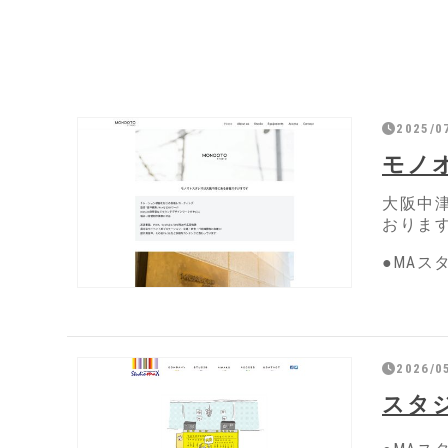
2025/0
モノ
大阪中
おりま
●MAス
2026/0
スタ