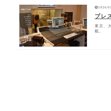
2026/0
プレ
東京、
載。