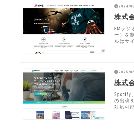
2024/0
株式
FMラ
ー）を
ルはサ
2025/0
株式
Spot
の出稿
対応可