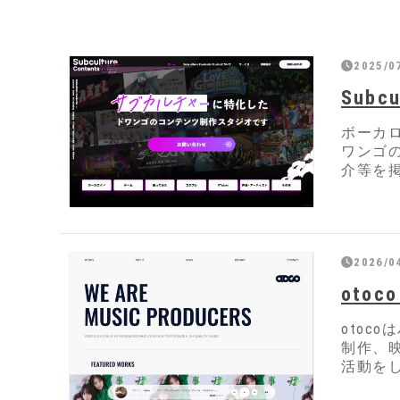
2025/0
Subcu
ボーカ
ワンゴ
介等を
2026/0
otoco
otoc
制作、
活動を