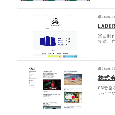
2026/06
LADE
楽曲制
実績、
2026/0
株式
CM音
カイブ