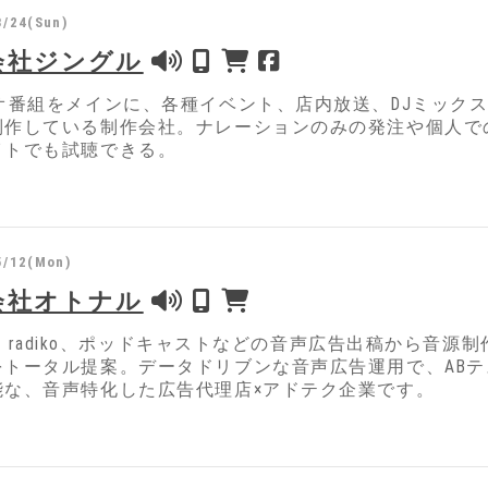
3/24(Sun)
会社ジングル
ジオ番組をメインに、各種イベント、店内放送、DJミック
制作している制作会社。ナレーションのみの発注や個人で
イトでも試聴できる。
5/12(Mon)
会社オトナル
ify、radiko、ポッドキャストなどの音声広告出稿から
をトータル提案。データドリブンな音声広告運用で、AB
能な、音声特化した広告代理店×アドテク企業です。