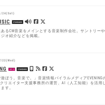
1/24(Sat)
USIC
にあるCM音楽をメインとする音楽制作会社。サントリーや
タジオ紹介などを掲載。
7/22(Wed)
ING
遊ぼう。音楽で。」音楽情報バイラルメディアEVENIN
ubeクリエイター支援事務所の運営、AI（人工知能）を活
ります。