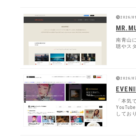
2026/0
MR.M
南青山
聴やス
2026/0
EVEN
「本気で
YouT
してお