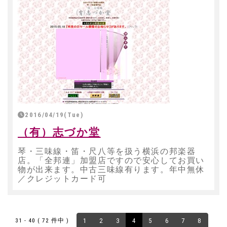
2016/04/19(Tue)
（有）志づか堂
琴・三味線・笛・尺八等を扱う横浜の邦楽器
店。「全邦連」加盟店ですので安心してお買い
物が出来ます。中古三味線有ります。年中無休
／クレジットカード可
31 - 40 ( 72 件中 )
1
2
3
4
5
6
7
8