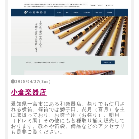
2025/04/27(Sun)
小倉楽器店
愛知県一宮市にある和楽器店。祭りでも使用さ
れる横笛、篠笛では獅子田、㐂月（喜月）を主
に取扱っており、お囃子用（お祭り）、唄用
（ドレミ調）その他にも各種取り揃え販売して
おります。教本や笛袋、備品などのアクセサリ
も是非ご覧ください。