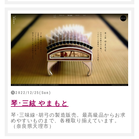
2022/12/25(Sun)
琴･三絃 やまもと
琴･三味線･胡弓の製造販売。最高級品からお求
めやすいものまで、各種取り揃えています。
（奈良県天理市）