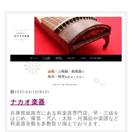
2025/04/16(Wed)
ナカオ楽器
兵庫県姫路市にある和楽器専門店。琴・三絃を
はじめ、篠笛・尺八・太鼓・付属品や楽譜など
和楽器全般を多数取り揃えております。