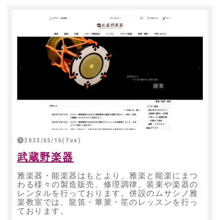
2023/05/16(Tue)
武蔵野楽器
雅楽器・能楽器はもとより、雅楽と能楽にまつ
わる様々の製造販売、修理調律、装束や楽器の
レンタルを行っております。併設のムサシノ雅
楽教室では、龍笛・篳篥・笙のレッスンを行っ
ております。