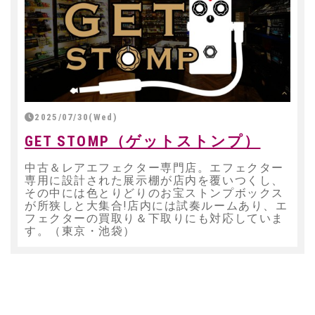
2025/07/30(Wed)
GET STOMP（ゲットストンプ）
中古＆レアエフェクター専門店。エフェクター
専用に設計された展示棚が店内を覆いつくし、
その中には色とりどりのお宝ストンプボックス
が所狭しと大集合!店内には試奏ルームあり、エ
フェクターの買取り＆下取りにも対応していま
す。（東京・池袋）