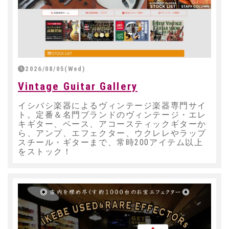
2026/08/05(Wed)
Vintage Guitar Gallery
イシバシ楽器によるヴィンテージ楽器専門サイ
ト。定番＆名門ブランドのヴィンテージ・エレ
キギター、ベース、アコースティックギターか
ら、アンプ、エフェクター、ウクレレやラップ
スチール・ギターまで、常時200アイテム以上
をストック！