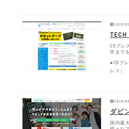
2022/0
TECH
CDプレ
作までを
●CDプ
レス）
2026/0
ダビ
国内最大