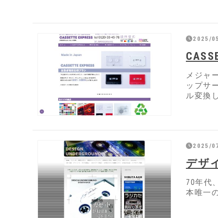
2025/05
CASS
メジャ
ップサ
ル変換
2025/0
デザ
70年
本唯一