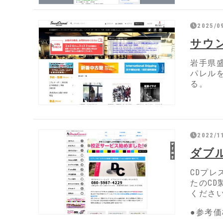
2025/0
サウ
岩手県
パレル
る。
2022/1
ダブ
CDプレ
たのC
くださ
●参考価