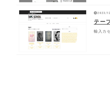
2023/1
テー
輸入カ