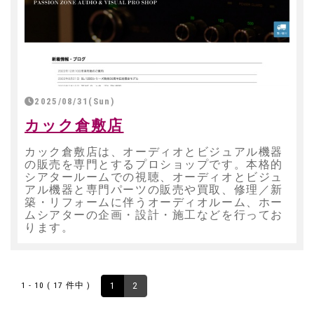
2025/08/31(Sun)
カック倉敷店
カック倉敷店は、オーディオとビジュアル機器
の販売を専門とするプロショップです。本格的
シアタールームでの視聴、オーディオとビジュ
アル機器と専門パーツの販売や買取、修理／新
築・リフォームに伴うオーディオルーム、ホー
ムシアターの企画・設計・施工などを行ってお
ります。
1 - 10 ( 17 件中 )
1
2