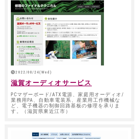
2022/08/24(Wed)
滋賀オーディオサービス
PCマザーボード/ATX電源、家庭用オーディオ/
業務用PA、自動車電装系、産業用工作機械な
ど、電子機器の制御回路基板の修理を承りま
す。（滋賀県東近江市）