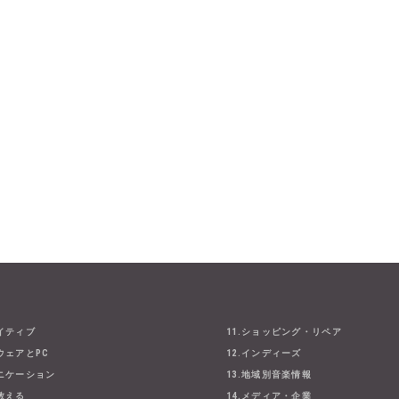
エイティブ
11.ショッピング・リペア
ウェアとPC
12.インディーズ
ュニケーション
13.地域別音楽情報
・教える
14.メディア・企業