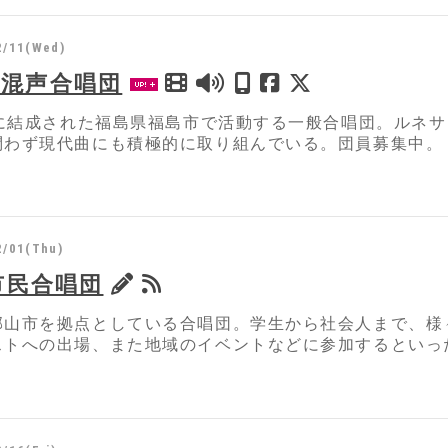
2/11(Wed)
.C.混声合唱団
7年に結成された福島県福島市で活動する一般合唱団。ルネ
問わず現代曲にも積極的に取り組んでいる。団員募集中。
2/01(Thu)
市民合唱団
郡山市を拠点としている合唱団。学生から社会人まで、様
ストへの出場、また地域のイベントなどに参加するといっ