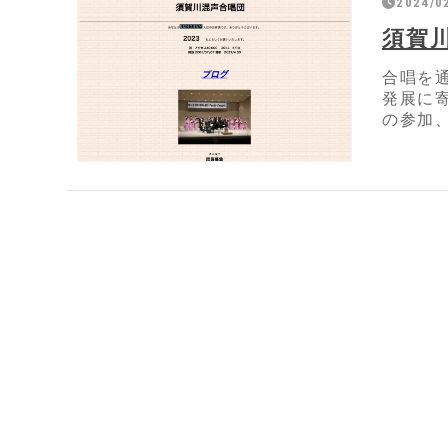
2024/02
須賀
合唱を
発展に
の参加