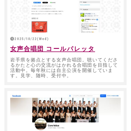
2025/10/22(Wed)
女声合唱団 コールパレッタ
岩手県を拠点とする女声合唱団。聴いてくださ
るかたと心の交流がはかれる合唱団を目指して
活動中。毎年秋には自主公演を開催していま
す。見学、随時、受付中。