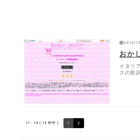
2014/1
おか
イタリ
スの歌
11 - 14 ( 14 件中 )
1
2