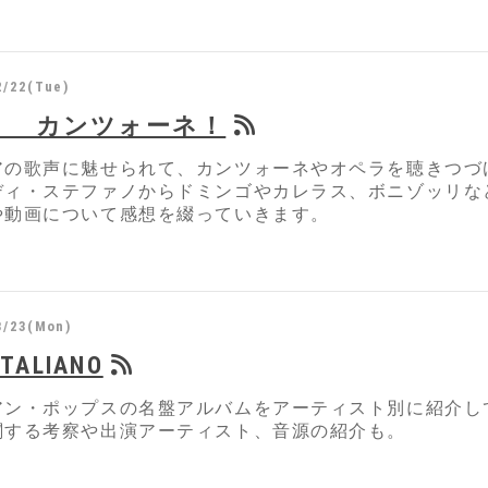
2/22(Tue)
！ カンツォーネ！
アの歌声に魅せられて、カンツォーネやオペラを聴きつづ
ディ・ステファノからドミンゴやカレラス、ボニゾッリな
や動画について感想を綴っていきます。
3/23(Mon)
ITALIANO
アン・ポップスの名盤アルバムをアーティスト別に紹介して
関する考察や出演アーティスト、音源の紹介も。