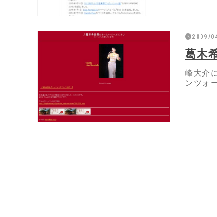
2009/0
葛木
峰大介
ンツォ