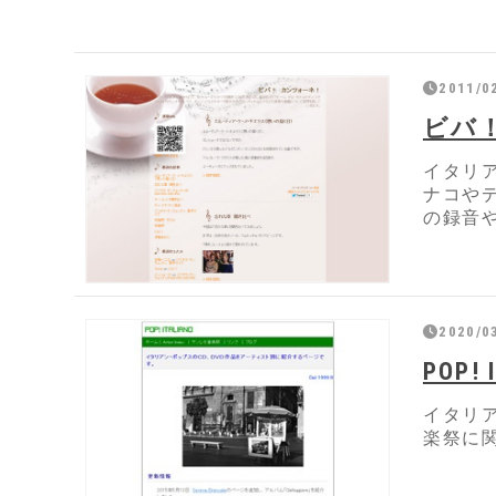
2011/0
ビバ
イタリ
ナコや
の録音
2020/0
POP! 
イタリ
楽祭に