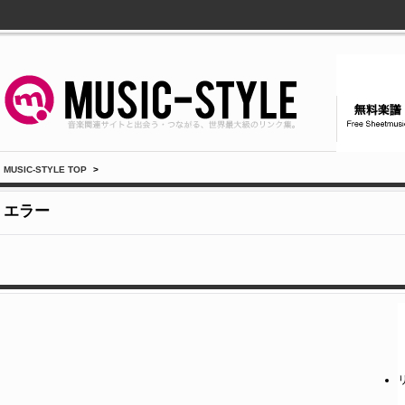
MUSIC-STYLE TOP
>
エラー