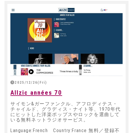
2025/12/26(Fri)
Allzic années 70
サイモン&ガーファンクル、アフロディテス・
チャイルド、グラディス・ナイト等、1970年代
にヒットした洋楽ポップスやロックを選曲して
いる無料ネットラジオサービス。
Language:French Country:France 無料／登録不