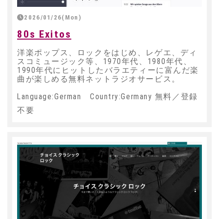
2026/01/26(Mon)
80s Exitos
洋楽ポップス、ロックをはじめ、レゲエ、ディ
スコミュージック等、1970年代、1980年代、
1990年代にヒットしたバラエティーに富んだ楽
曲が楽しめる無料ネットラジオサービス。
Language:German Country:Germany 無料／登録
不要