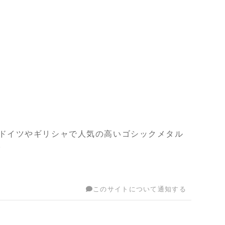
9 EYES等、特にドイツやギリシャで人気の高いゴシックメタル
。
このサイトについて通知する