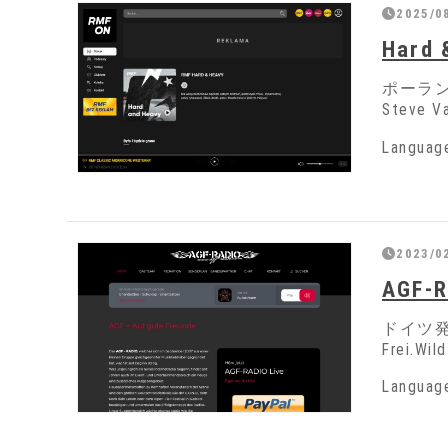
2025/0
Hard 
ポーラ
Steve
Langua
2023/02
AGF-R
ドイツ発
Frei.
Langua