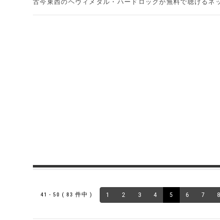
古今東西のヘヴィメタル・ハードロックが無料で聴けるネ
41 - 50 ( 83 件中 )
1
2
3
4
5
6
7