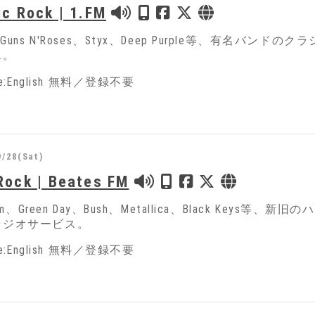
ic Rock | 1.FM
C、Guns N'Roses、Styx、Deep Purple等、有
ス。
ge:English 無料／登録不要
9/28(Sat)
Rock | Beates FM
 Jam、Green Day、Bush、Metallica、Black 
ラジオサービス。
ge:English 無料／登録不要