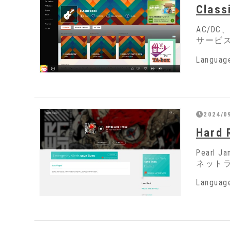
Class
AC/D
サービ
Langua
2024/0
Hard 
Pearl
ネット
Langua