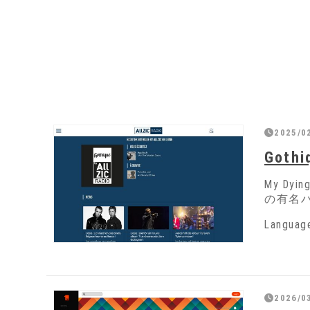
2025/02
Gothi
My Dy
の有名
Langua
2026/0