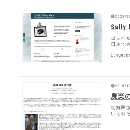
2025/11
Sally
ゴスペ
日本で
Language
2015/1
農楽
朝鮮民
いられ