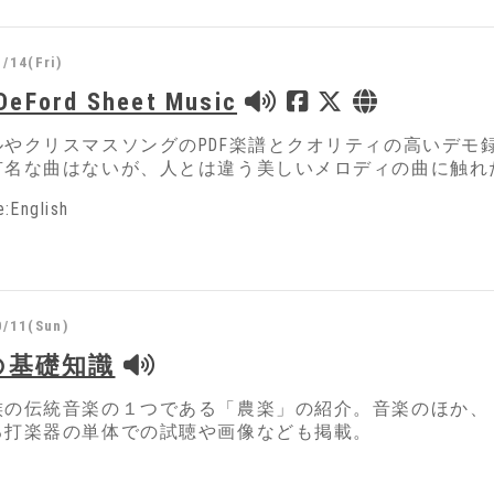
/14(Fri)
 DeFord Sheet Music
ルやクリスマスソングのPDF楽譜とクオリティの高いデモ
有名な曲はないが、人とは違う美しいメロディの曲に触れ
:English
0/11(Sun)
の基礎知識
族の伝統音楽の１つである「農楽」の紹介。音楽のほか、
る打楽器の単体での試聴や画像なども掲載。