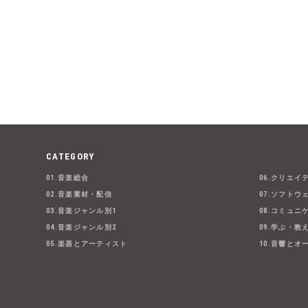
CATEGORY
01.音楽総合
06.クリエイ
02.音楽素材・配信
07.ソフトウ
03.音楽ジャンル別1
08.コミュニ
04.音楽ジャンル別2
09.学ぶ・教
05.楽器とアーティスト
10.音響とオ