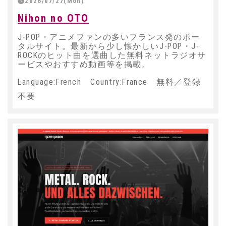
2026/07/27(Mon)
Nihon no OTO
J-POP・アニメファンの多いフランス発のポー
タルサイト。最新から少し懐かしいJ-POP・J-
ROCKのヒット曲を選曲した無料ネットラジオサ
ービスやおすすめ動画等を掲載。
Language:French Country:France 無料／登録
不要