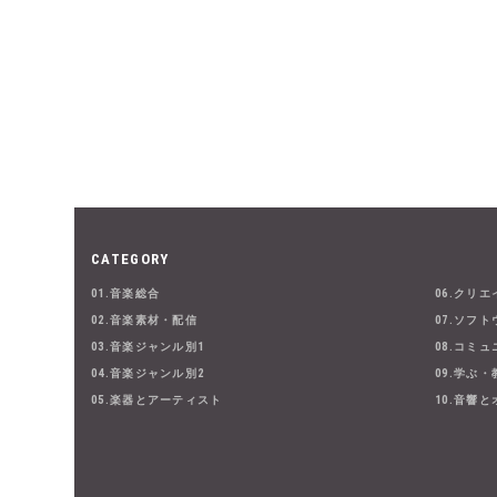
CATEGORY
01.音楽総合
06.クリ
02.音楽素材・配信
07.ソフト
03.音楽ジャンル別1
08.コミ
04.音楽ジャンル別2
09.学ぶ
05.楽器とアーティスト
10.音響