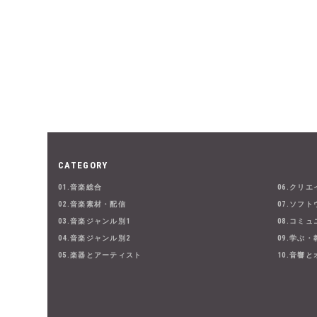
CATEGORY
01.音楽総合
06.クリ
02.音楽素材・配信
07.ソフト
03.音楽ジャンル別1
08.コミ
04.音楽ジャンル別2
09.学ぶ
05.楽器とアーティスト
10.音響