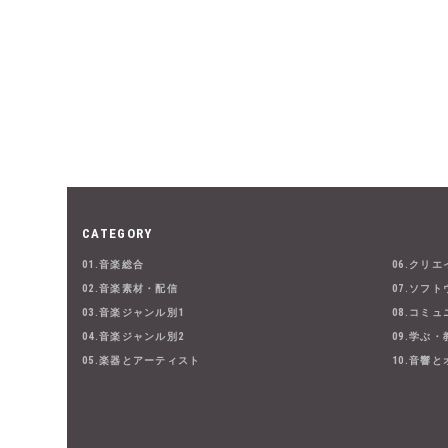
CATEGORY
01.音楽総合
06.クリ
02.音楽素材・配信
07.ソフト
03.音楽ジャンル別1
08.コミ
04.音楽ジャンル別2
09.学ぶ
05.楽器とアーティスト
10.音響