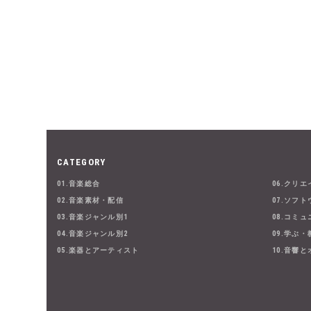
CATEGORY
01.音楽総合
06.クリ
02.音楽素材・配信
07.ソフト
03.音楽ジャンル別1
08.コミ
04.音楽ジャンル別2
09.学ぶ
05.楽器とアーティスト
10.音響