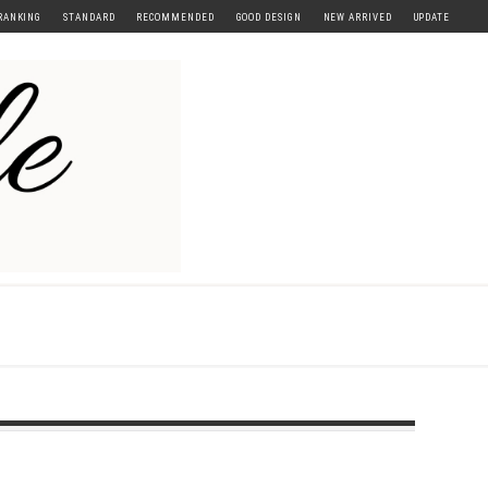
RANKING
STANDARD
RECOMMENDED
GOOD DESIGN
NEW ARRIVED
UPDATE