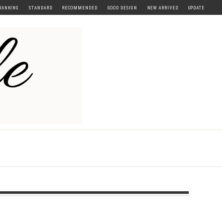
RANKING
STANDARD
RECOMMENDED
GOOD DESIGN
NEW ARRIVED
UPDATE