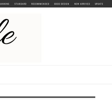
RANKING
STANDARD
RECOMMENDED
GOOD DESIGN
NEW ARRIVED
UPDATE