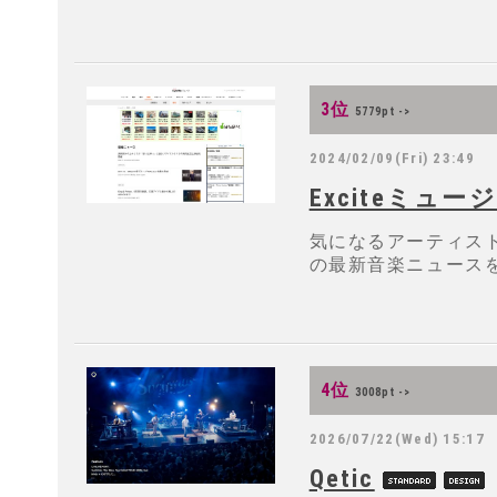
3位
5779pt ->
2024/02/09(Fri) 23:49
Exciteミュー
気になるアーティス
の最新音楽ニュース
4位
3008pt ->
2026/07/22(Wed) 15:17
Qetic