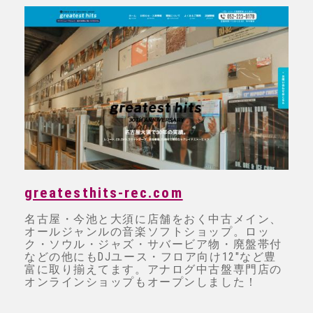
greatesthits-rec.com
名古屋・今池と大須に店舗をおく中古メイン、
オールジャンルの音楽ソフトショップ。ロッ
ク・ソウル・ジャズ・サバービア物・廃盤帯付
などの他にもDJユース・フロア向け12"など豊
富に取り揃えてます。アナログ中古盤専門店の
オンラインショップもオープンしました！