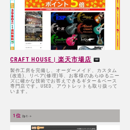
CRAFT HOUSE | 楽天市場店
製作工房を完備し、オーダーメイド、カスタム
(改造)、リペア(修理)等、お客様のあらゆるニー
ズに確かな技術でお答えできるギター＆ベース
専門店です。USED、アウトレットも取り扱って
います。
1位
2pt ->