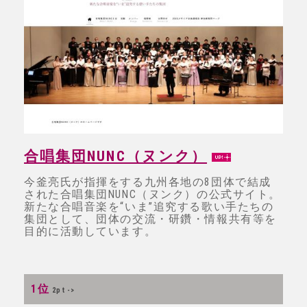
合唱集団NUNC（ヌンク）
今釜亮氏が指揮をする九州各地の8団体で結成
された合唱集団NUNC（ヌンク）の公式サイト。
新たな合唱音楽を“いま”追究する歌い手たちの
集団として、団体の交流・研鑽・情報共有等を
目的に活動しています。
1位
2pt ->