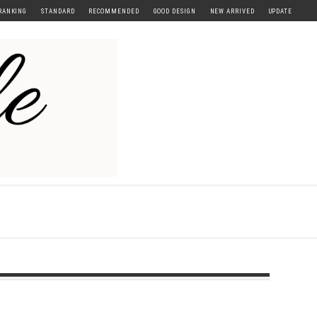
RANKING
STANDARD
RECOMMENDED
GOOD DESIGN
NEW ARRIVED
UPDATE