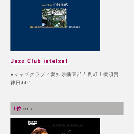
Jazz Club intelsat
●ジャズクラブ／愛知県幡豆郡吉良町上横須賀
神田44-1
1位
1pt ->