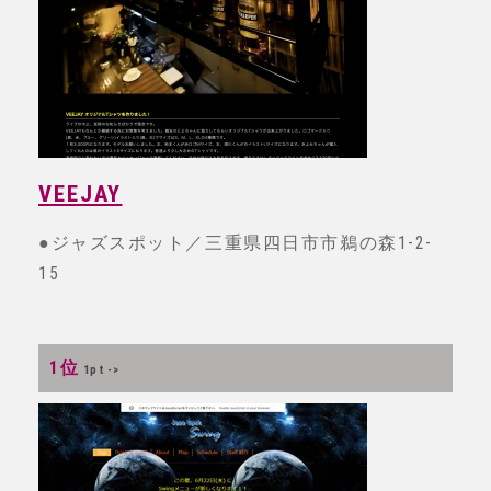
VEEJAY
●ジャズスポット／三重県四日市市鵜の森1-2-
15
1位
1pt ->