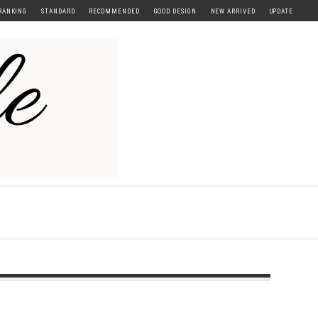
RANKING
STANDARD
RECOMMENDED
GOOD DESIGN
NEW ARRIVED
UPDATE